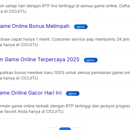
 setiap hari dengan RTP live tertinggi di semua game online. Daf
ya di CICIJITU.
Game Online Bonus Melimpah
game
hdraw cepat hanya 1 menit. Customer service siap membantu 24 jam
a hanya di CICIJITU.
orm Game Online Terpercaya 2025
game
apatkan bonus member baru 100% untuk semua permainan game onli
a hanya di CICIJITU.
Game Online Gacor Hari Ini
game
ain game online terbaik dengan RTP tertinggi dan jackpot progresif
e favorit Anda hanya di CICIJITU.