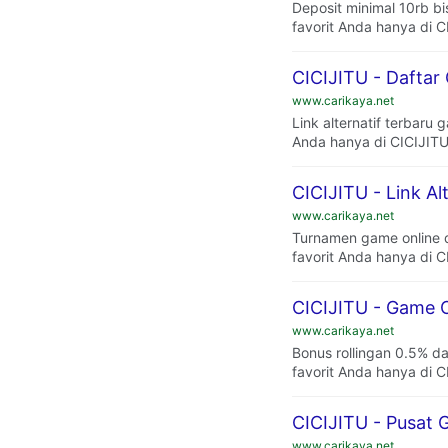
Deposit minimal 10rb b
favorit Anda hanya di C
CICIJITU - Dafta
www.carikaya.net
Link alternatif terbaru
Anda hanya di CICIJITU
CICIJITU - Link A
www.carikaya.net
Turnamen game online d
favorit Anda hanya di C
CICIJITU - Game O
www.carikaya.net
Bonus rollingan 0.5% d
favorit Anda hanya di C
CICIJITU - Pusat
www.carikaya.net