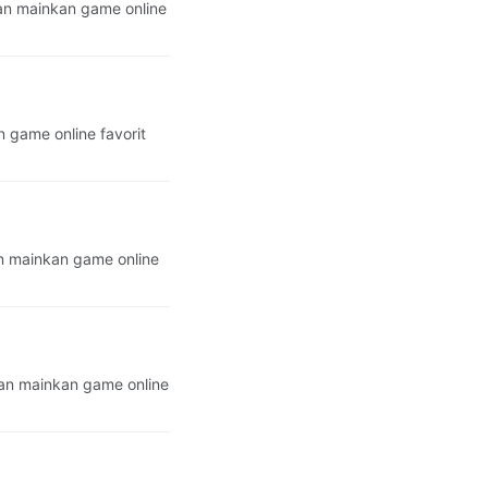
dan mainkan game online
n game online favorit
an mainkan game online
dan mainkan game online