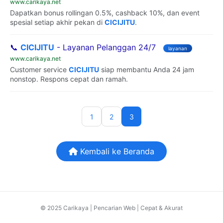
www.carikaya.net
Dapatkan bonus rollingan 0.5%, cashback 10%, dan event
spesial setiap akhir pekan di
CICIJITU
.
📞
CICIJITU
- Layanan Pelanggan 24/7
layanan
www.carikaya.net
Customer service
CICIJITU
siap membantu Anda 24 jam
nonstop. Respons cepat dan ramah.
1
2
3
Kembali ke Beranda
© 2025 Carikaya | Pencarian Web | Cepat & Akurat