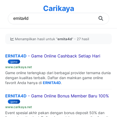
Carikaya
Menampilkan hasil untuk "
ernita4d
" - 27 hasil
ERNITA4D
- Game Online Cashback Setiap Hari
game
www.carikaya.net
Game online terlengkap dari berbagai provider ternama dunia
dengan kualitas terbaik. Daftar dan mainkan game online
favorit Anda hanya di
ERNITA4D
.
ERNITA4D
- Game Online Bonus Member Baru 100%
game
www.carikaya.net
Event spesial akhir pekan dengan bonus deposit 50% dan