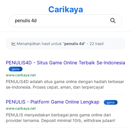
Carikaya
Menampilkan hasil untuk "
penulis 4d
" - 22 hasil
PENULIS4D - Situs Game Online Terbaik Se-Indonesia
game
www.carikaya.net
PENULIS4D adalah situs game online dengan hadiah terbesar
se-Indonesia. Proses cepat, aman, dan terpercaya!
PENULIS - Platform Game Online Lengkap
game
www.carikaya.net
PENULIS menyediakan berbagai jenis game online dari
provider ternama. Deposit minimal 10rb, withdraw jutaan!