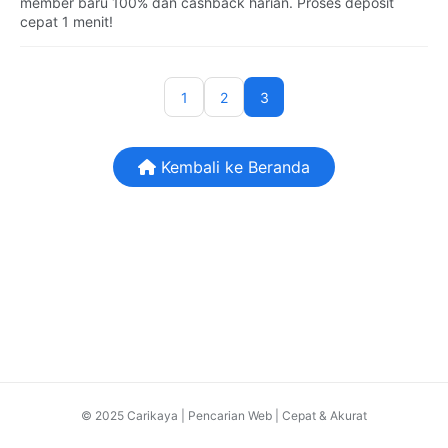
member baru 100% dan cashback harian. Proses deposit
cepat 1 menit!
1
2
3
Kembali ke Beranda
© 2025 Carikaya | Pencarian Web | Cepat & Akurat