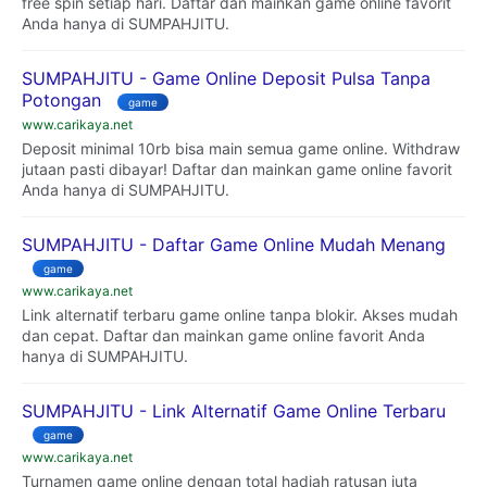
free spin setiap hari. Daftar dan mainkan game online favorit
Anda hanya di SUMPAHJITU.
SUMPAHJITU - Game Online Deposit Pulsa Tanpa
Potongan
game
www.carikaya.net
Deposit minimal 10rb bisa main semua game online. Withdraw
jutaan pasti dibayar! Daftar dan mainkan game online favorit
Anda hanya di SUMPAHJITU.
SUMPAHJITU - Daftar Game Online Mudah Menang
game
www.carikaya.net
Link alternatif terbaru game online tanpa blokir. Akses mudah
dan cepat. Daftar dan mainkan game online favorit Anda
hanya di SUMPAHJITU.
SUMPAHJITU - Link Alternatif Game Online Terbaru
game
www.carikaya.net
Turnamen game online dengan total hadiah ratusan juta