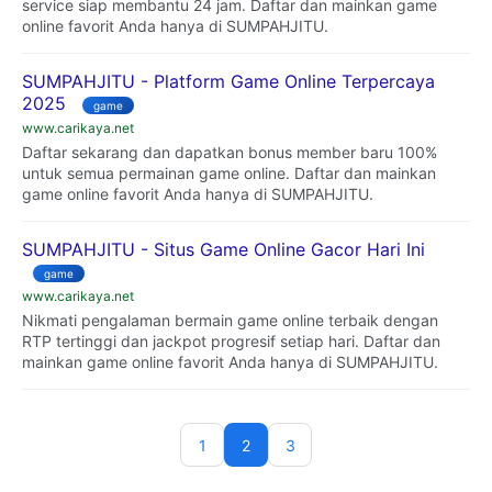
service siap membantu 24 jam. Daftar dan mainkan game
online favorit Anda hanya di SUMPAHJITU.
SUMPAHJITU - Platform Game Online Terpercaya
2025
game
www.carikaya.net
Daftar sekarang dan dapatkan bonus member baru 100%
untuk semua permainan game online. Daftar dan mainkan
game online favorit Anda hanya di SUMPAHJITU.
SUMPAHJITU - Situs Game Online Gacor Hari Ini
game
www.carikaya.net
Nikmati pengalaman bermain game online terbaik dengan
RTP tertinggi dan jackpot progresif setiap hari. Daftar dan
mainkan game online favorit Anda hanya di SUMPAHJITU.
1
2
3