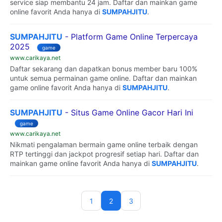
service siap membantu 24 jam. Daftar dan mainkan game
online favorit Anda hanya di
SUMPAHJITU
.
SUMPAHJITU
- Platform Game Online Terpercaya
2025
game
www.carikaya.net
Daftar sekarang dan dapatkan bonus member baru 100%
untuk semua permainan game online. Daftar dan mainkan
game online favorit Anda hanya di
SUMPAHJITU
.
SUMPAHJITU
- Situs Game Online Gacor Hari Ini
game
www.carikaya.net
Nikmati pengalaman bermain game online terbaik dengan
RTP tertinggi dan jackpot progresif setiap hari. Daftar dan
mainkan game online favorit Anda hanya di
SUMPAHJITU
.
1
2
3