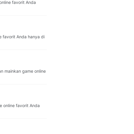
nline favorit Anda
e favorit Anda hanya di
an mainkan game online
 online favorit Anda