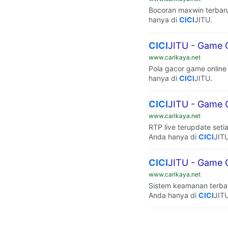
Bocoran maxwin terbaru 
hanya di
CICI
JITU.
CICI
JITU - Game 
www.carikaya.net
Pola gacor game online 
hanya di
CICI
JITU.
CICI
JITU - Game O
www.carikaya.net
RTP live terupdate seti
Anda hanya di
CICI
JITU
CICI
JITU - Game 
www.carikaya.net
Sistem keamanan terbai
Anda hanya di
CICI
JITU