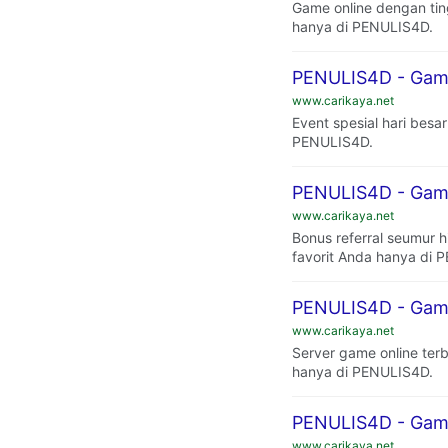
Game online dengan tin
hanya di PENULIS4D.
PENULIS4D - Game
www.carikaya.net
Event spesial hari besa
PENULIS4D.
PENULIS4D - Game
www.carikaya.net
Bonus referral seumur
favorit Anda hanya di 
PENULIS4D - Game
www.carikaya.net
Server game online ter
hanya di PENULIS4D.
PENULIS4D - Gam
www.carikaya.net