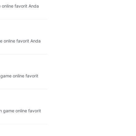
 online favorit Anda
 online favorit Anda
game online favorit
 game online favorit