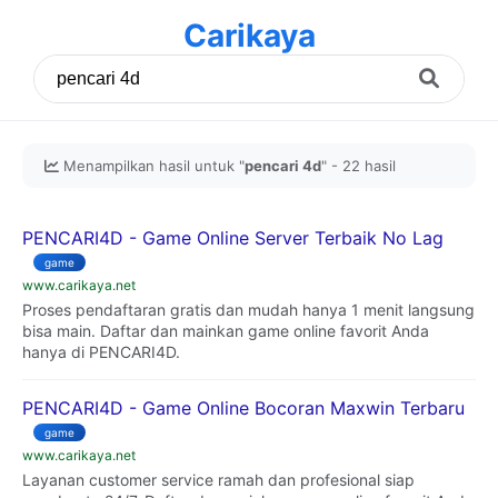
Carikaya
Menampilkan hasil untuk "
pencari 4d
" - 22 hasil
PENCARI4D - Game Online Server Terbaik No Lag
game
www.carikaya.net
Proses pendaftaran gratis dan mudah hanya 1 menit langsung
bisa main. Daftar dan mainkan game online favorit Anda
hanya di PENCARI4D.
PENCARI4D - Game Online Bocoran Maxwin Terbaru
game
www.carikaya.net
Layanan customer service ramah dan profesional siap