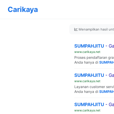
Carikaya
Menampilkan hasil unt
SUMPAHJITU
- Ga
www.carikaya.net
Proses pendaftaran gra
Anda hanya di
SUMPAH
SUMPAHJITU
- Ga
www.carikaya.net
Layanan customer servi
Anda hanya di
SUMPAH
SUMPAHJITU
- Ga
www.carikaya.net