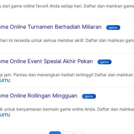
dari game online favorit Anda setiap hari. Daftar dan mainkan game
me Online Turnamen Berhadiah Miliaran
game
hari ini tersedia untuk semua member aktif. Daftar dan mainkan game
me Online Event Spesial Akhir Pekan
game
ap jam. Pantau dan menangkan hadiah tertinggi! Daftar dan mainkan 
JITU
.
me Online Rollingan Mingguan
game
k untuk kenyamanan bermain game online Anda. Daftar dan mainkan
JITU
.