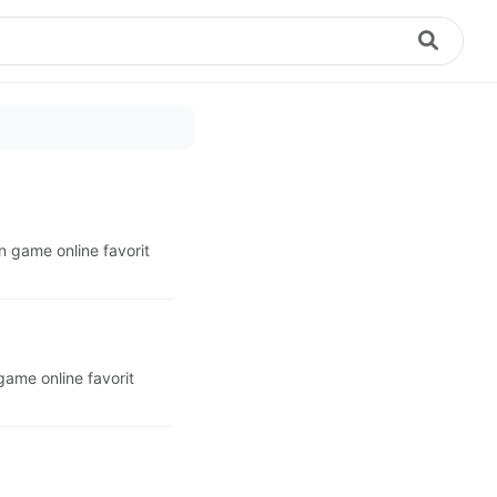
 game online favorit
ame online favorit