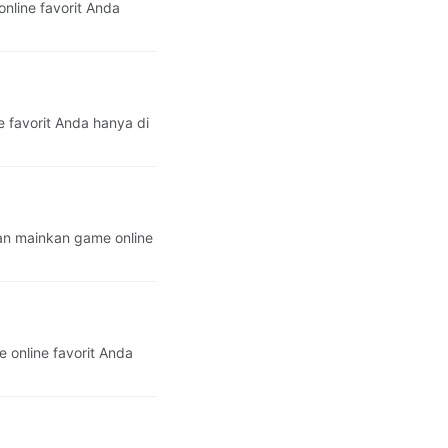
nline favorit Anda
e favorit Anda hanya di
an mainkan game online
 online favorit Anda