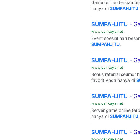
Game online dengan tin
hanya di
SUMPAHJITU
.
SUMPAHJITU
- Ga
www.carikaya.net
Event spesial hari besa
SUMPAHJITU
.
SUMPAHJITU
- Ga
www.carikaya.net
Bonus referral seumur
favorit Anda hanya di
S
SUMPAHJITU
- Ga
www.carikaya.net
Server game online ter
hanya di
SUMPAHJITU
.
SUMPAHJITU
- G
www.carikaya.net